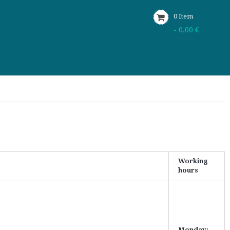
0
Item
- 0,00 €
Working
hours
Monday: