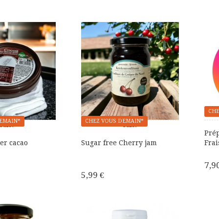
CHE
EMAIN*
CHEZ VOUS DEMAIN*
Sale!
Sale!
Prép
ner cacao
Sugar free Cherry jam
Frai
7,9
5,99 €