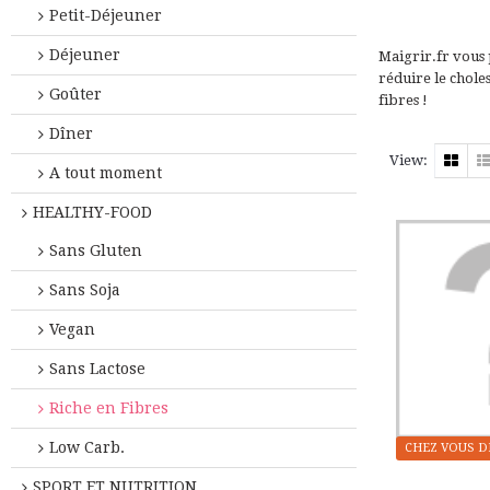
Petit-Déjeuner
Déjeuner
Maigrir.fr vous 
réduire le chole
Goûter
fibres !
Dîner
View:
A tout moment
HEALTHY-FOOD
Sans Gluten
Sans Soja
Vegan
Sans Lactose
Riche en Fibres
Low Carb.
CHEZ VOUS D
SPORT ET NUTRITION