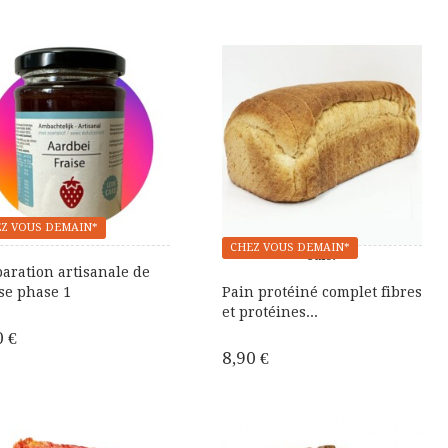
Z VOUS DEMAIN*
CHEZ VOUS DEMAIN*
Sale!
aration artisanale de
se phase 1
Pain protéiné complet fibres
et protéines...
0 €
8,90 €