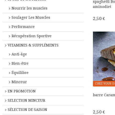
spaghetti B
aminodiet
Nourrir les muscles
Soulager Les Muscles
2,50 €
Performance
Récupération Sportive
VITAMINES & SUPPLÉMENTS
Anti-âge
Bien-être
Équilibre
Minceur
CHEZ VOUS D
EN PROMOTION
barre Caram
SELECTION MINCEUR
SÉLECTION DE SAISON
2,50 €