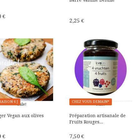
barre Vanille Deluxe
0 €
2,25 €
RAISON 6 J
CHEZ VOUS DEMAIN*
Sale!
Sale!
er Vegan aux olives
Préparation artisanale de
Fruits Rouges...
9 €
7,50 €