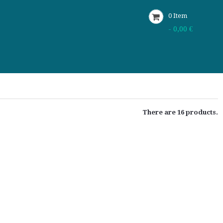
0
Item
- 0,00 €
There are 16 products.