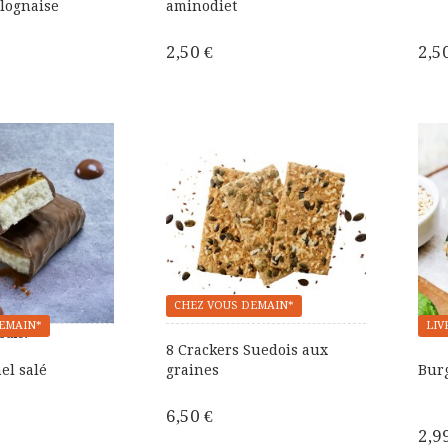
olognaise
aminodiet
2,50 €
2,5
CHEZ VOUS DEMAIN*
EMAIN*
LIV
Sale!
8 Crackers Suedois aux
el salé
graines
Burg
6,50 €
2,9