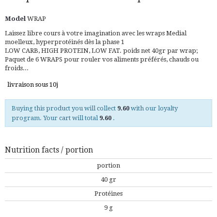
Model
WRAP
Laissez libre cours à votre imagination avec les wraps Medial
moelleux, hyperprotéinés dès la phase 1
LOW CARB, HIGH PROTEIN, LOW FAT. poids net 40gr par wrap;
Paquet de 6 WRAPS pour rouler vos aliments préférés, chauds ou
froids...
livraison sous 10j
Buying this product you will collect
9.60
with our loyalty
program. Your cart will total
9.60
.
Nutrition facts / portion
portion
40 gr
Protéines
9 g