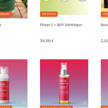
EMAIN*
EN STOCK
CHE
x
Phase 2 + RDV Diététique
Bois
36,00 €
2,5