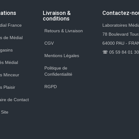
ations
Livraison &
Contactez-no
conditions
dial France
Laboratoires Médi
Retours & Livraison
78 Boulevard Tou
s de Médial
CGV
64000 PAU - FRA
gasins
☏
05 59 84 01 30
Mentions Légales
tés Médial
Politique de
Confidentialité
s Minceur
RGPD
 Plaisir
ire de Contact
 Site