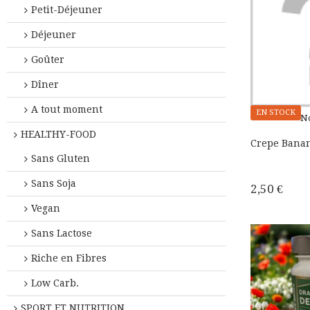
Petit-Déjeuner
Déjeuner
Goûter
Dîner
A tout moment
EN STOCK
N
HEALTHY-FOOD
Crepe Banan
Sans Gluten
Sans Soja
2,50 €
Vegan
Sans Lactose
Riche en Fibres
Low Carb.
SPORT ET NUTRITION