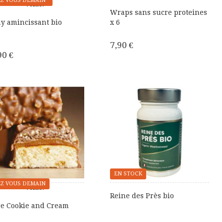
Z VOUS DEMAIN*
Vente!
Wraps sans sucre proteines
y amincissant bio
x 6
7,90 €
90 €
EN STOCK
Z VOUS DEMAIN
Vente!
Reine des Près bio
re Cookie and Cream