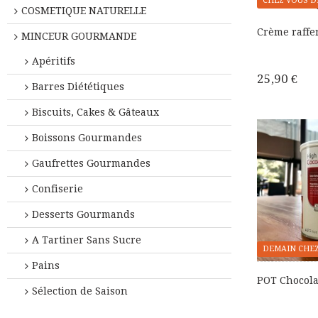
CHEZ VOUS D
COSMETIQUE NATURELLE
Crème raffe
MINCEUR GOURMANDE
Apéritifs
25,90 €
Barres Diététiques
Biscuits, Cakes & Gâteaux
Boissons Gourmandes
Gaufrettes Gourmandes
Confiserie
Desserts Gourmands
A Tartiner Sans Sucre
DEMAIN CHEZ
Pains
POT Chocola
Sélection de Saison