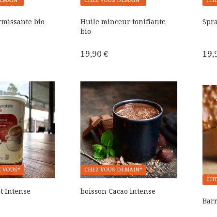
EMAIN*
CHEZ VOUS DEMAIN*
CHE
Vente!
Vente!
rmissante bio
Huile minceur tonifiante
Spra
bio
19,90 €
19,
 VOUS*
CHEZ VOUS DEMAIN*
CHE
t Intense
boisson Cacao intense
Bar