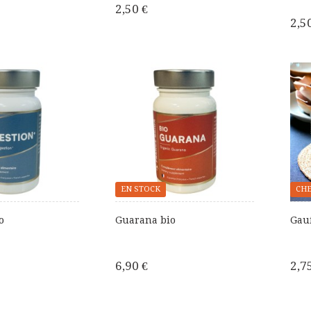
2,50 €
2,5
EN STOCK
CHE
o
Guarana bio
Gauf
6,90 €
2,7