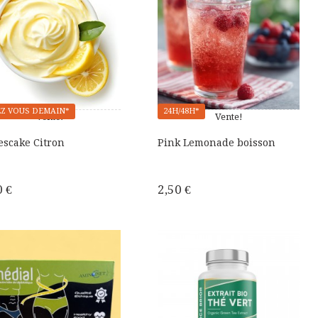
Z VOUS DEMAIN*
24H/48H*
Vente!
Vente!
escake Citron
Pink Lemonade boisson
0 €
2,50 €