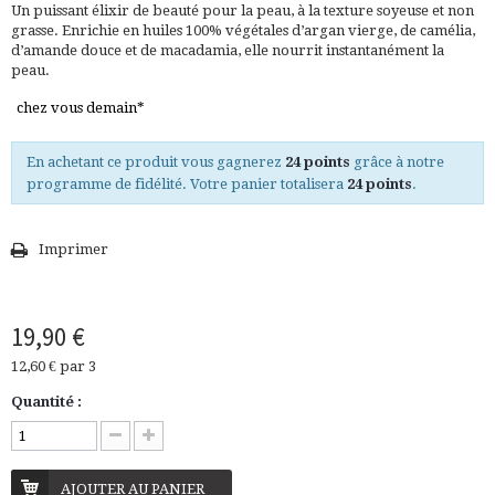
Un
puissant élixir de beauté
pour la peau, à la texture soyeuse et
non
grasse
. Enrichie en huiles
100% végétales
d’argan vierge, de camélia,
d’amande douce et de macadamia, elle
nourrit instantanément la
peau
.
chez vous demain*
En achetant ce produit vous gagnerez
24 points
grâce à notre
programme de fidélité. Votre panier totalisera
24 points
.
Imprimer
19,90 €
12,60 €
par 3
Quantité :
AJOUTER AU PANIER