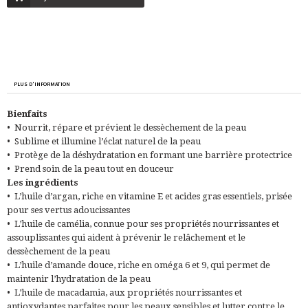
PLUS D'INFORMATION
Bienfaits
• Nourrit, répare et prévient le
dessèchement de la peau
• Sublime et illumine
l’éclat naturel
de la peau
•
Protège de la déshydratation
en formant une barrière protectrice
• Prend soin de la peau
tout en douceur
Les ingrédients
• L
’huile d’argan
, riche en vitamine E et acides gras essentiels, prisée
pour ses vertus adoucissantes
•
L
’huile de camélia
, connue pour ses propriétés nourrissantes et
assouplissantes qui aident à prévenir le relâchement et le
dessèchement de la peau
• L
’huile d’amande douce
, riche en oméga 6 et 9, qui permet de
maintenir l’hydratation de la peau
•
L
’huile de macadamia
, aux propriétés nourrissantes et
antioxydantes parfaites pour les peaux sensibles et lutter contre le