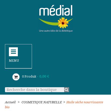
MENU
- 0,00 €
0
Produit
>
>
Accueil
COSMETIQUE NATURELLE
Huile sèche nourrissante
bio