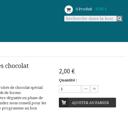
- 0,00 €
0
Produit
és chocolat
2,00 €
Quantité :
nrobés de chocolat spécial
ids de forme.
être dégustés en phase de
AJOUTER AU PANIER
ndez nous conseil pour les
re programme au bon