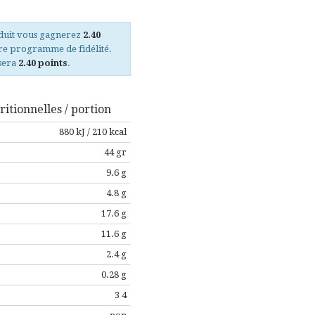
oduit vous gagnerez
2.40
re programme de fidélité.
isera
2.40 points
.
itionnelles / portion
880 kJ / 210 kcal
44 gr
9.6 g
4.8 g
17.6 g
11.6 g
2.4 g
0.28 g
3 4