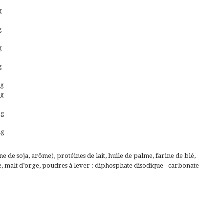
g
g
g
g
 g
 g
mg
mg
ne de soja, arôme), protéines de lait, huile de palme, farine de blé,
e, malt d’orge, poudres à lever : diphosphate disodique - carbonate