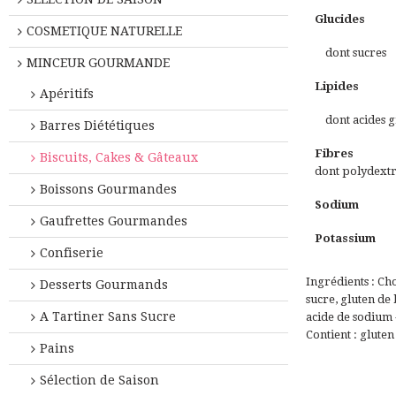
Glucides
COSMETIQUE NATURELLE
dont sucres
MINCEUR GOURMANDE
Lipides
Apéritifs
dont acides gr
Barres Diététiques
Fibres
Biscuits, Cakes & Gâteaux
dont polydext
Boissons Gourmandes
Sodium
Gaufrettes Gourmandes
Potassium
Confiserie
Ingrédients : Cho
Desserts Gourmands
sucre, gluten de
A Tartiner Sans Sucre
acide de sodium
Contient : gluten 
Pains
Sélection de Saison