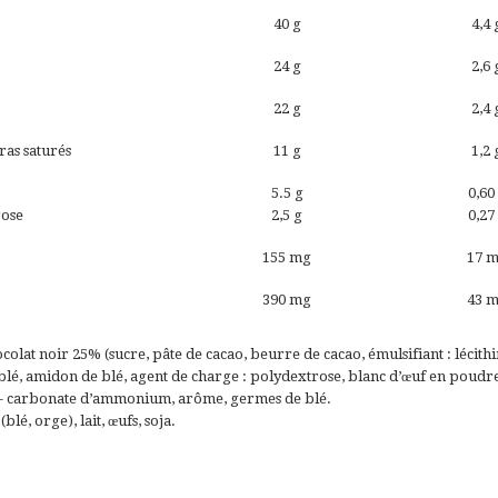
40 g
4,4 
24 g
2,6 
22 g
2,4 
as saturés
11 g
1,2 
5.5 g
0,60
rose
2,5 g
0,27
155 mg
17 
390 mg
43 
colat noir 25% (sucre, pâte de cacao, beurre de cacao, émulsifiant : lécithi
 blé, amidon de blé, agent de charge : polydextrose, blanc d’œuf en poudr
 - carbonate d’ammonium, arôme, germes de blé.
(blé, orge), lait, œufs, soja.