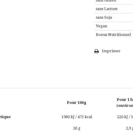
sans Gluten
sans Lactose
sans Soja
Vegan
Bonus Nutritionnel
Imprimer
Pour 1 b
Pour 100g
(environ
étique
1980 kJ / 475 kcal
220 kJ / 
26 g
2,9 