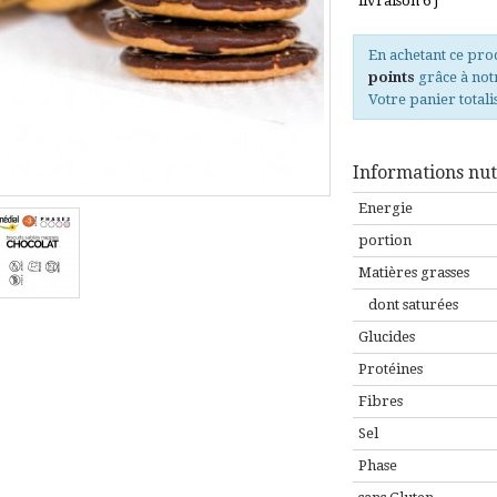
livraison 6 J
En achetant ce pr
points
grâce à not
Votre panier total
Informations nutr
Energie
portion
Matières grasses
dont saturées
Glucides
Protéines
Fibres
Sel
Phase