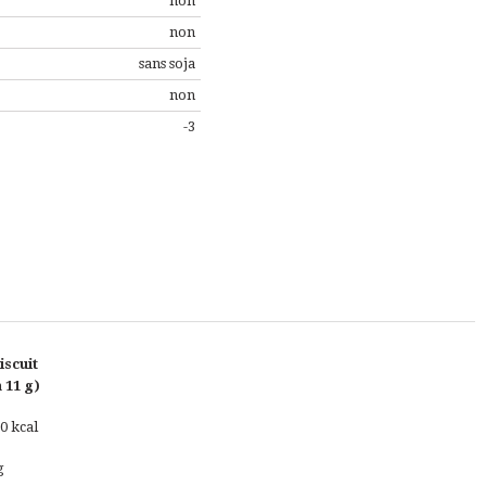
non
non
sans soja
non
-3
iscuit
 11 g)
50 kcal
g