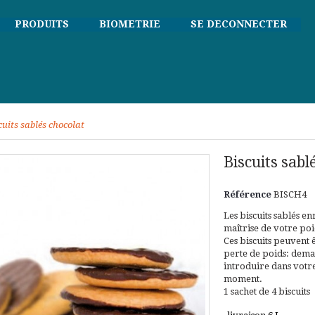
PRODUITS
BIOMETRIE
SE DECONNECTER
cuits sablés chocolat
Biscuits sabl
Référence
BISCH4
Les biscuits sablés e
maîtrise de votre po
Ces biscuits peuvent 
perte de poids: dema
introduire dans vot
moment.
1 sachet de 4 biscuits