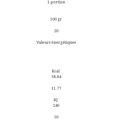
1 portion
100 gr
20
Valeurs énergétiques
Kcal
58.84
11.77
KJ
246
50