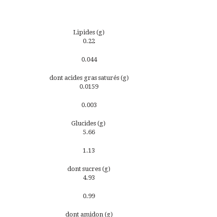
Lipides (g)
0.22
0.044
dont acides gras saturés (g)
0.0159
0.003
Glucides (g)
5.66
1.13
dont sucres (g)
4.93
0.99
dont amidon (g)