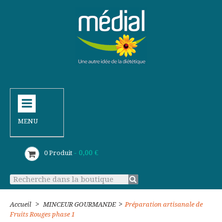
MENU
- 0,00 €
0
Produit
>
>
Accueil
MINCEUR GOURMANDE
Préparation artisanale de
Fruits Rouges phase 1