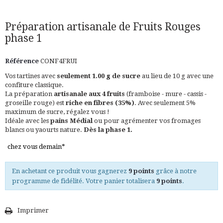
Préparation artisanale de Fruits Rouges
phase 1
Référence
CONF4FRUI
Vos tartines avec
seulement 1.00 g de sucre
au lieu de 10 g avec une
confiture classique.
La préparation
artisanale aux 4 fruits
(framboise - mure - cassis -
groseille rouge) est
riche en fibres (35%)
. Avec seulement 5%
maximum de sucre, régalez vous !
Idéale avec les
pains Médial
ou pour agrémenter vos fromages
blancs ou yaourts nature.
Dès la phase 1.
chez vous demain*
En achetant ce produit vous gagnerez
9 points
grâce à notre
programme de fidélité. Votre panier totalisera
9 points
.
Imprimer