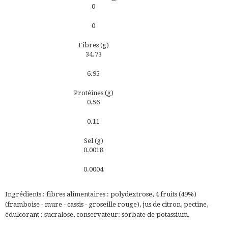
0
0
Fibres (g)
34.73
6.95
Protéines (g)
0.56
0.11
Sel (g)
0.0018
0.0004
Ingrédients : fibres alimentaires : polydextrose, 4 fruits (49%)
(framboise - mure - cassis - groseille rouge), jus de citron, pectine,
édulcorant : sucralose, conservateur: sorbate de potassium.